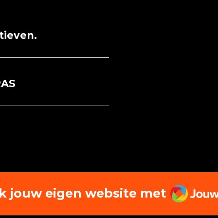
atieven.
RAS
JouwW
k jouw eigen website met