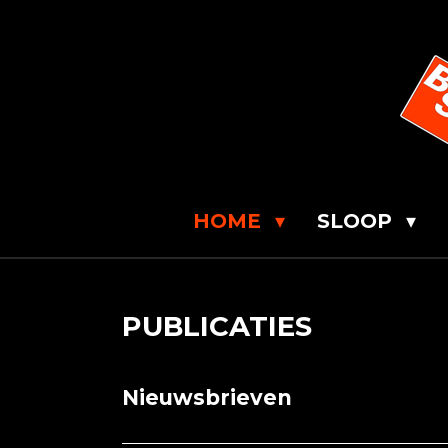
Ga
direct
naar
de
hoofdinhoud
HOME
SLOOP
PUBLICATIES
Nieuwsbrieven