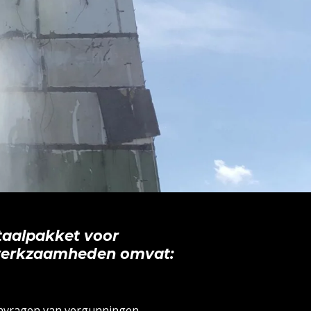
taalpakket voor
werkzaamheden omvat:
nvragen van vergunningen