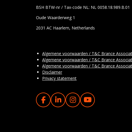
BSH BTW-nr / Tax-code NL: NL 0058.18.989.B.01
Oude Waarderweg 1
2031 AC Haarlem, Netherlands
Algemene voorwaarden / T&C Brance Associa
Algemene voorwaarden / T&C Brance Associa
Algemene voorwaarden / T&C Brance Associa
Disclaimer
Privacy statement
F
L
I
Y
A
I
N
O
C
N
S
U
E
K
T
T
B
E
A
U