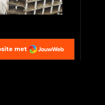
JouwWeb
site met