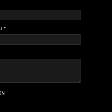
s *
EN