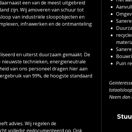
daarnaast een van de meest uitgebreid
Aanvul
and zijn. Wij amoveren van schuur tot
Omgev
de sloop van industriële sloopobjecten en
Sanere
complexen, infrawerken en de ontmanteling
Duurza
recycl
materi
Sanere
liseerd en uiterst duurzaam gemaakt. De
Bouwri
e nieuwste technieken, energieneutrale
Puin re
eid van ons personeel dragen hier aan
 hergebruik van 99%, de hoogste standaard
Geïnteress
totaalsloo
Neem dan 
Stuu
eft advies. Wij regelen de
cht volledig gedocumenteerd op. Ook