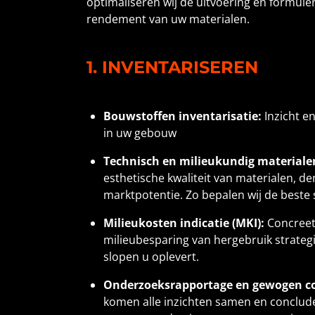
optimaliseren wij de uitvoering en formule
rendement van uw materialen.
1. INVENTARISEREN
Bouwstoffen inventarisatie:
Inzicht e
in uw gebouw
Technisch en milieukundig material
esthetische kwaliteit van materialen, 
marktpotentie. Zo bepalen wij de beste
Milieukosten indicatie (MKI):
C
oncreet 
milieubesparing van hergebruik strategie
slopen u oplevert.
Onderzoeksrapportage en gewogen co
komen alle inzichten samen en concluder