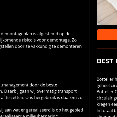
 demontageplan is afgestemd op de
 bijkomende risico's voor demontage. Zo
igstellen door ze vakkundig te demonteren
BEST
Bottelier 
jectmanagement door de beste
geheel cir
en. Daarbij gaan wij overmatig transport
Bottelier 
af te zetten. Ons hergebruik is daarom zo
circulair
kregen een
wij aan wat er gerealiseerd is op het gebied
In totaal b
n gerealiseerde milieubesparing
sloopmate