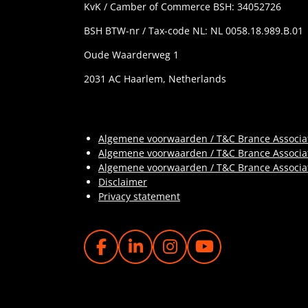
KvK / Camber of Commerce BSH: 34052726
BSH BTW-nr / Tax-code NL: NL 0058.18.989.B.01
Oude Waarderweg 1
2031 AC Haarlem, Netherlands
Algemene voorwaarden / T&C Brance Associa
Algemene voorwaarden / T&C Brance Associa
Algemene voorwaarden / T&C Brance Associ
Disclaimer
Privacy statement
F
L
I
Y
A
I
N
O
C
N
S
U
E
K
T
T