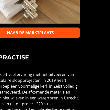
NAAR DE MARKTPLAATS
 PRACTISE
heeft veel ervaring met het uitvoeren van
culaire sloopprojecten. In 2019 heeft
Groep een voormalige kerk in Zeist volledig
 geamoveerd. De afkomende materialen
 nieuw leven in een watertoren in Utrecht.
lijven uit dit project 220 stuks
rialen bespaard en vele vierkante meters