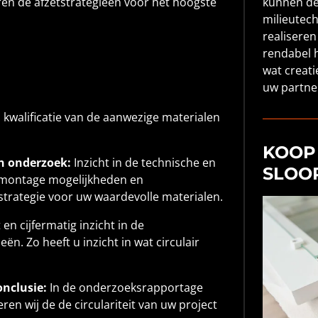
ren de afzetstrategieën voor het hoogste
kunnen de
milieutec
realiseren
rendabel 
wat creati
uw partner
n kwalificatie van de aanwezige materialen
KOOP 
en onderzoek:
I
nzicht in de technische en
SLOO
demontage mogelijkheden en
 strategie voor uw waardevolle materialen.
en cijfermatig inzicht in de
ën. Zo heeft u inzicht in wat circulair
nclusie:
In de onderzoeksrapportage
en wij de de circulariteit van uw project